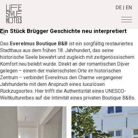
DE
|
EN
Ein Stück Brügger Geschichte neu interpretiert
Hotels
+
Das
Everelmus Boutique B&B
ist ein sorgfältig restauriertes
Destinationen
+
Stadthaus aus dem frühen 18. Jahrhundert, das seine
Alle Hotels
historische Seele bewahrt und zugleich mit zeitgenössischem
Alpine Lifestyle
Stories
+
Alle Destinationen
Komfort neu belebt wurde. Direkt an der romantischen Dijver
Beach
gelegen – einem der malerischsten Orte im historischen
Belgien
Shop
+
Alle Stories
Zentrum – verbindet Everelmus den Charme vergangener
City
Deutschland
Adventkalender
Jahrhunderte mit dem Anspruch eines luxuriösen
Smart Traveller
+
Alle Produkte
Countryside
Griechenland
Rückzugsortes. Hier trifft die Authentizität eines UNESCO-
Aktiv & Wellness
Lifestylehotels BOOK
Newsletter
Mindful Traveller
Alle Smart Deals
Weltkulturerbes auf die Intimität eines privaten Boutique B&Bs.
Indien
Culture
The Stylemate Magazin/e
New Member
Smart Traveller
Become a member
+
Indonesien
Design & Architektur
Gutschein/Voucher
Wellness
Newsletter Anmeldung
Italien
About us
+
Eat & Drink
Member Benefits
Japan
Mindful Traveller
Register your Hotel
Mission Statement
Kroatien