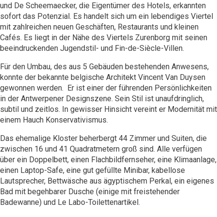
und De Scheemaecker, die
Eigentümer
des Hotels, erkannten
sofort das Potenzial. Es handelt sich um ein lebendiges Viertel
mit zahlreichen neuen Geschäften, Restaurants und kleinen
Cafés. Es liegt in der Nähe des Viertels Zurenborg mit seinen
beeindruckenden Jugendstil- und Fin-de-Siècle-Villen.
Für den Umbau, des aus 5 Gebäuden bestehenden Anwesens,
konnte der bekannte belgische
Architekt
Vincent Van Duysen
gewonnen werden. Er ist einer der führenden Persönlichkeiten
in der Antwerpener Designszene. Sein Stil ist unaufdringlich,
subtil und zeitlos. In gewisser Hinsicht vereint er Modernität mit
einem Hauch Konservativismus.
Das ehemalige Kloster beherbergt 44 Zimmer und Suiten, die
zwischen 16 und 41 Quadratmetern groß sind. Alle verfügen
über ein Doppelbett, einen Flachbildfernseher, eine Klimaanlage,
einen Laptop-Safe, eine gut gefüllte Minibar, kabellose
Lautsprecher, Bettwäsche aus ägyptischem Perkal, ein eigenes
Bad mit begehbarer Dusche (einige mit freistehender
Badewanne) und Le Labo-Toilettenartikel.