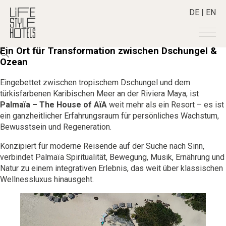
DE
|
EN
Ein Ort für Transformation zwischen Dschungel &
Hotels
+
Ozean
Destinationen
+
Eingebettet zwischen tropischem Dschungel und dem
Alle Hotels
türkisfarbenen Karibischen Meer an der Riviera Maya, ist
Alpine Lifestyle
Stories
+
Alle Destinationen
Palmaïa – The House of AïA
weit mehr als ein Resort – es ist
Beach
ein ganzheitlicher Erfahrungsraum für persönliches Wachstum,
Belgien
Shop
+
Alle Stories
Bewusstsein und Regeneration.
City
Deutschland
Adventkalender
Smart Traveller
+
Alle Produkte
Countryside
Konzipiert für moderne Reisende auf der Suche nach Sinn,
Griechenland
Aktiv & Wellness
Lifestylehotels BOOK
verbindet Palmaïa Spiritualität, Bewegung, Musik, Ernährung und
Newsletter
Mindful Traveller
Alle Smart Deals
Indien
Culture
Natur zu einem integrativen Erlebnis, das weit über klassischen
The Stylemate Magazin/e
New Member
Smart Traveller
Become a member
+
Indonesien
Wellnessluxus hinausgeht.
Design & Architektur
Gutschein/Voucher
Wellness
Newsletter Anmeldung
Italien
About us
+
Eat & Drink
Member Benefits
Japan
Mindful Traveller
Register your Hotel
Mission Statement
Kroatien