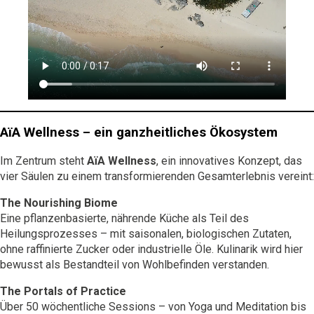
Osterkalender
Our Story
Kontakt
Mexico
Persönlichkeiten
Career
Niederlande
Impressum
Österreich
Adventkalender
Portugal
Schweden
Spanien
AïA Wellness – ein ganzheitliches Ökosystem
Schweiz
Im Zentrum steht
AïA Wellness
, ein innovatives Konzept, das
USA
vier Säulen zu einem transformierenden Gesamterlebnis vereint:
The Nourishing Biome
Eine pflanzenbasierte, nährende Küche als Teil des
Heilungsprozesses – mit saisonalen, biologischen Zutaten,
ohne raffinierte Zucker oder industrielle Öle. Kulinarik wird hier
bewusst als Bestandteil von Wohlbefinden verstanden.
The Portals of Practice
Über 50 wöchentliche Sessions – von Yoga und Meditation bis