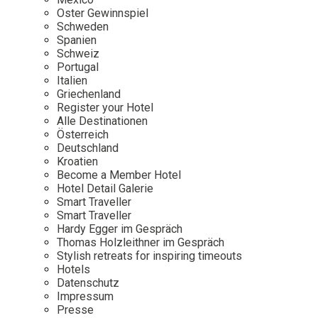
Osterkalender
Our Story
Kontakt
Oster Gewinnspiel
Mexico
Persönlichkeiten
Schweden
Career
Niederlande
Impressum
Spanien
Schweiz
Österreich
Portugal
Adventkalender
Portugal
Italien
Griechenland
Schweden
Register your Hotel
Alle Destinationen
Spanien
Österreich
Schweiz
Deutschland
Kroatien
USA
Become a Member Hotel
Hotel Detail Galerie
Smart Traveller
Smart Traveller
Hardy Egger im Gespräch
Thomas Holzleithner im Gespräch
Stylish retreats for inspiring timeouts
Hotels
Datenschutz
Impressum
Presse