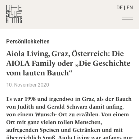
DE
|
EN
Hotels
+
Persönlichkeiten
Destinationen
+
Alle Hotels
Aiola Living, Graz, Österreich: Die
Alpine Lifestyle
Stories
+
AIOLA Family oder „Die Geschichte
Alle Destinationen
Beach
vom lauten Bauch“
Belgien
Shop
+
Alle Stories
City
Deutschland
Adventkalender
Smart Traveller
+
10. November 2020
Alle Produkte
Countryside
Griechenland
Aktiv & Wellness
Lifestylehotels BOOK
Newsletter
Mindful Traveller
Alle Smart Deals
Es war 1998 und irgendwo in Graz, als der Bauch
Indien
Culture
The Stylemate Magazin/e
von Judith und Gerald Schwarz damit anfing,
New Member
Smart Traveller
Become a member
+
Indonesien
Design & Architektur
Gutschein/Voucher
von einem Wunsch- Ort zu erzählen. Von einem
Wellness
Newsletter Anmeldung
Italien
About us
+
Eat & Drink
Member Benefits
Ort mit ganz vielen tollen Menschen,
Japan
aufregenden Speisen und Getränken und mit
Mindful Traveller
Register your Hotel
Mission Statement
Kroatien
überreichlich Spaß. Aiola Living war anfangs nur