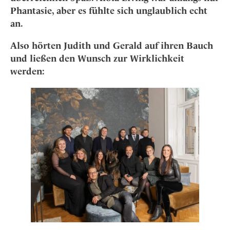
Osterkalender
Our Story
Kontakt
Phantasie, aber es fühlte sich unglaublich echt
Mexico
Persönlichkeiten
Career
an.
Niederlande
Impressum
Österreich
Also hörten Judith und Gerald auf ihren Bauch
Adventkalender
und ließen den Wunsch zur Wirklichkeit
Portugal
werden:
Schweden
Spanien
Schweiz
USA