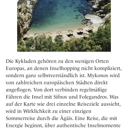
Osterkalender
Our Story
Kontakt
Mexico
Persönlichkeiten
Career
Niederlande
Impressum
Österreich
Adventkalender
Portugal
Schweden
Spanien
Schweiz
Die Kykladen gehören zu den wenigen Orten
USA
Europas, an denen Inselhopping nicht kompliziert,
sondern ganz selbstverständlich ist. Mykonos wird
von zahlreichen europäischen Städten direkt
angeflogen. Von dort verbinden regelmäßige
Fähren die Insel mit Sifnos und Folegandros. Was
auf der Karte wie drei einzelne Reiseziele aussieht,
wird in Wirklichkeit zu einer einzigen
Sommerreise durch die Ägäis. Eine Reise, die mit
Energie beginnt, über authentische Inselmomente