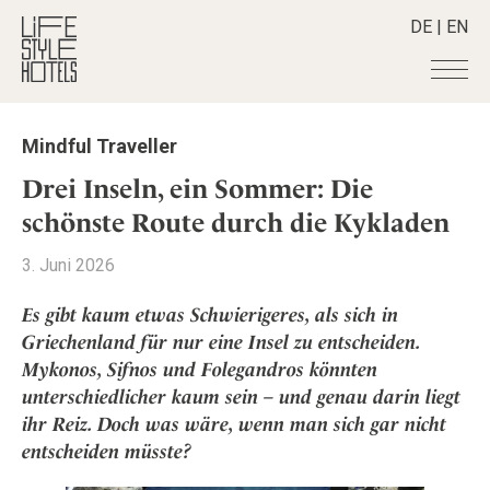
DE
|
EN
Hotels
+
Mindful Traveller
Destinationen
+
Alle Hotels
Drei Inseln, ein Sommer: Die
Alpine Lifestyle
Stories
+
schönste Route durch die Kykladen
Alle Destinationen
Beach
Belgien
Shop
+
Alle Stories
3. Juni 2026
City
Deutschland
Adventkalender
Smart Traveller
+
Alle Produkte
Countryside
Es gibt kaum etwas Schwierigeres, als sich in
Griechenland
Aktiv & Wellness
Lifestylehotels BOOK
Newsletter
Griechenland für nur eine Insel zu entscheiden.
Mindful Traveller
Alle Smart Deals
Indien
Culture
Mykonos, Sifnos und Folegandros könnten
The Stylemate Magazin/e
New Member
Smart Traveller
Become a member
+
Indonesien
Design & Architektur
unterschiedlicher kaum sein – und genau darin liegt
Gutschein/Voucher
Wellness
Newsletter Anmeldung
Italien
ihr Reiz. Doch was wäre, wenn man sich gar nicht
About us
+
Eat & Drink
Member Benefits
Japan
entscheiden müsste?
Mindful Traveller
Register your Hotel
Mission Statement
Kroatien