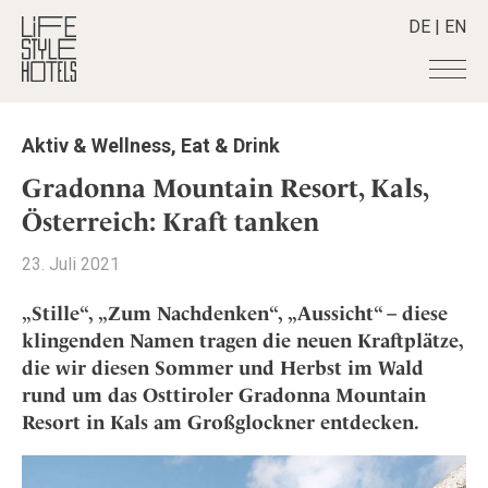
DE
|
EN
Hotels
+
Aktiv & Wellness
,
Eat & Drink
Destinationen
+
Alle Hotels
Gradonna Mountain Resort, Kals,
Alpine Lifestyle
Stories
+
Österreich: Kraft tanken
Alle Destinationen
Beach
Belgien
Shop
+
Alle Stories
23. Juli 2021
City
Deutschland
Adventkalender
Smart Traveller
+
Alle Produkte
Countryside
„Stille“, „Zum Nachdenken“, „Aussicht“ – diese
Griechenland
Aktiv & Wellness
Lifestylehotels BOOK
Newsletter
klingenden Namen tragen die neuen Kraftplätze,
Mindful Traveller
Alle Smart Deals
Indien
Culture
die wir diesen Sommer und Herbst im Wald
The Stylemate Magazin/e
New Member
Smart Traveller
Become a member
+
Indonesien
Design & Architektur
rund um das Osttiroler Gradonna Mountain
Gutschein/Voucher
Wellness
Newsletter Anmeldung
Italien
Resort in Kals am Großglockner entdecken.
About us
+
Eat & Drink
Member Benefits
Japan
Mindful Traveller
Register your Hotel
Mission Statement
Kroatien