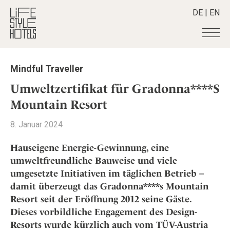
DE
|
EN
Hotels
+
Mindful Traveller
Destinationen
+
Alle Hotels
Umweltzertifikat für Gradonna****S
Alpine Lifestyle
Stories
+
Mountain Resort
Alle Destinationen
Beach
Belgien
Shop
+
Alle Stories
8. Januar 2024
City
Deutschland
Adventkalender
Smart Traveller
+
Alle Produkte
Countryside
Hauseigene Energie-Gewinnung, eine
Griechenland
Aktiv & Wellness
Lifestylehotels BOOK
Newsletter
umweltfreundliche Bauweise und viele
Mindful Traveller
Alle Smart Deals
Indien
Culture
umgesetzte Initiativen im täglichen Betrieb –
The Stylemate Magazin/e
New Member
Smart Traveller
Become a member
+
Indonesien
Design & Architektur
damit überzeugt das Gradonna****s Mountain
Gutschein/Voucher
Wellness
Newsletter Anmeldung
Italien
Resort seit der Eröffnung 2012 seine Gäste.
About us
+
Eat & Drink
Member Benefits
Japan
Dieses vorbildliche Engagement des Design-
Mindful Traveller
Register your Hotel
Mission Statement
Resorts wurde kürzlich auch vom TÜV-Austria
Kroatien