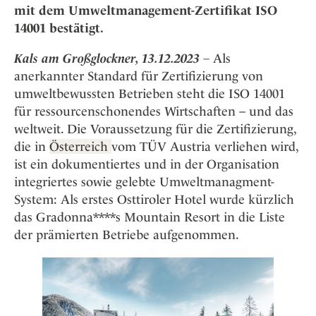
Osterkalender
Our Story
mit dem Umweltmanagement-Zertifikat ISO
Kontakt
Mexico
Persönlichkeiten
14001 bestätigt.
Career
Niederlande
Impressum
Kals am Großglockner, 13.12.2023
–
Als
Österreich
Adventkalender
anerkannter Standard für Zertifizierung von
Portugal
umweltbewussten Betrieben steht die ISO 14001
Schweden
für ressourcenschonendes Wirtschaften – und das
Spanien
weltweit. Die Voraussetzung für die Zertifizierung,
Schweiz
die in
Österreich
vom TÜV Austria verliehen wird,
ist ein dokumentiertes und in der Organisation
USA
integriertes sowie gelebte Umweltmanagment-
System: Als erstes Osttiroler Hotel wurde kürzlich
das Gradonna****s Mountain Resort in die Liste
der prämierten Betriebe aufgenommen.