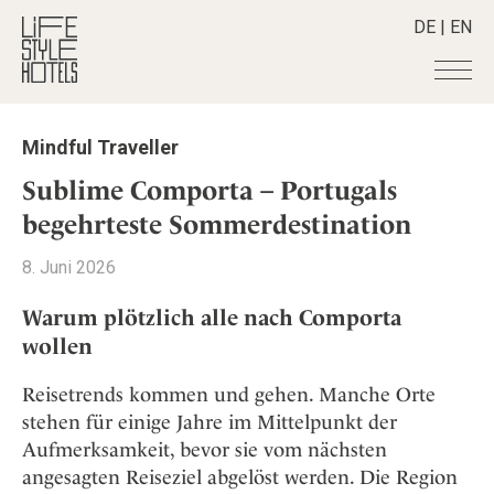
DE
|
EN
Hotels
+
Mindful Traveller
Destinationen
+
Alle Hotels
Sublime Comporta – Portugals
Alpine Lifestyle
Stories
+
begehrteste Sommerdestination
Alle Destinationen
Beach
Belgien
Shop
+
Alle Stories
8. Juni 2026
City
Deutschland
Adventkalender
Smart Traveller
+
Alle Produkte
Countryside
Warum plötzlich alle nach Comporta
Griechenland
Aktiv & Wellness
Lifestylehotels BOOK
Newsletter
wollen
Mindful Traveller
Alle Smart Deals
Indien
Culture
The Stylemate Magazin/e
New Member
Smart Traveller
Become a member
+
Indonesien
Reisetrends kommen und gehen. Manche Orte
Design & Architektur
Gutschein/Voucher
Wellness
Newsletter Anmeldung
Italien
stehen für einige Jahre im Mittelpunkt der
About us
+
Eat & Drink
Member Benefits
Aufmerksamkeit, bevor sie vom nächsten
Japan
Mindful Traveller
Register your Hotel
Mission Statement
angesagten Reiseziel abgelöst werden. Die Region
Kroatien