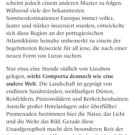
Osterkalender
scheint jedoch einem anderen Muster zu folgen.
Our Story
Kontakt
Mexico
Persönlichkeiten
Während viele der bekanntesten
Career
Niederlande
Impressum
Sommerdestinationen Europas immer voller,
Österreich
lauter und stärker inszeniert wurden, entwickelte
Adventkalender
sich diese Region an der portugiesischen
Portugal
Atlantikküste beinahe unbemerkt zu einem der
Schweden
begehrtesten Reiseziele für all jene, die nach einer
Spanien
neuen Form von Luxus suchen.
Schweiz
Nur etwa eine Stunde südlich von Lissabon
USA
gelegen,
wirkt Comporta dennoch wie eine
andere Welt.
Die Landschaft ist geprägt von
endlosen Sandstränden, weitläufigen Dünen,
Reisfeldern, Pinienwäldern und Korkeichenhainen.
Anstelle großer Hotelanlagen oder überfüllter
Promenaden bestimmen hier die Natur, das Licht
und die Weite das Bild. Gerade diese
Unaufgeregtheit macht den besonderen Reiz der