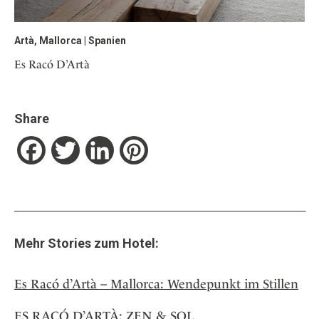
Artà, Mallorca | Spanien
Es Racó D’Artà
Share
Facebook
Twitter
LinkedIn
Pinterest
Mehr Stories zum Hotel:
Es Racó d’Artà – Mallorca: Wendepunkt im Stillen
ES RACÓ D’ARTÀ: ZEN & SOL