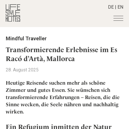
DE
|
EN
Hotels
+
Mindful Traveller
Destinationen
+
Alle Hotels
Transformierende Erlebnisse im Es
Alpine Lifestyle
Stories
+
Racó d’Artà, Mallorca
Alle Destinationen
Beach
Belgien
Shop
+
Alle Stories
28. August 2025
City
Deutschland
Adventkalender
Smart Traveller
+
Alle Produkte
Countryside
Heutige Reisende suchen mehr als schöne
Griechenland
Aktiv & Wellness
Lifestylehotels BOOK
Newsletter
Zimmer und gutes Essen. Sie wünschen sich
Mindful Traveller
Alle Smart Deals
Indien
Culture
transformierende Erfahrungen – Reisen, die die
The Stylemate Magazin/e
New Member
Smart Traveller
Become a member
+
Indonesien
Design & Architektur
Sinne wecken, die Seele nähren und nachhaltig
Gutschein/Voucher
Wellness
Newsletter Anmeldung
Italien
wirken.
About us
+
Eat & Drink
Member Benefits
Japan
Mindful Traveller
Register your Hotel
Mission Statement
Ein Refugium inmitten der Natur
Kroatien