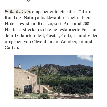
Osterkalender
Our Story
Kontakt
Mexico
Persönlichkeiten
Career
Es Racó d’Artà
,
eingebettet in ein stilles Tal am
Niederlande
Impressum
Rand des Naturparks Llevant, ist mehr als ein
Österreich
Hotel – es ist ein Rückzugsort. Auf rund 200
Adventkalender
Portugal
Hektar erstrecken sich eine restaurierte Finca aus
Schweden
dem 13. Jahrhundert, Casitas, Cottages und Villen,
umgeben von Olivenhainen, Weinbergen und
Spanien
Gärten.
Schweiz
USA