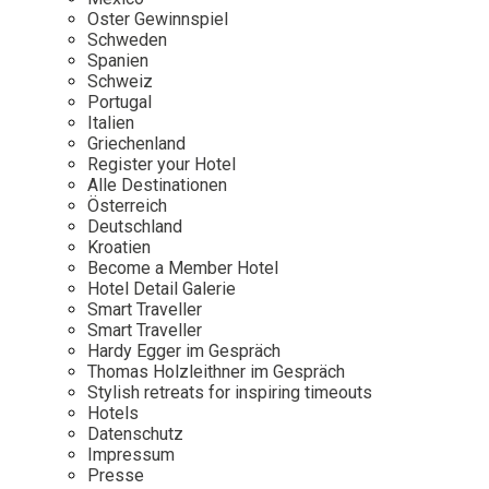
Osterkalender
Our Story
Kontakt
Oster Gewinnspiel
Mexico
Persönlichkeiten
Schweden
Career
Niederlande
Impressum
Spanien
Schweiz
Österreich
Portugal
Adventkalender
Italien
Portugal
Griechenland
Schweden
Register your Hotel
Alle Destinationen
Spanien
Österreich
Schweiz
Deutschland
Kroatien
USA
Become a Member Hotel
Hotel Detail Galerie
Smart Traveller
Smart Traveller
Hardy Egger im Gespräch
Thomas Holzleithner im Gespräch
Stylish retreats for inspiring timeouts
Hotels
Datenschutz
Impressum
Presse