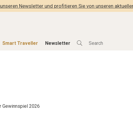
unseren Newsletter und profitieren Sie von unseren aktuell
Smart Traveller
Newsletter
Shop
Smart Travelle
Alle Produkte
Alle Smart Deals
der
Lifestylehotels BOOK
Smart Traveller
lness
The Stylemate Magazin/e
Newsletter Anmel
Gutschein/Voucher
r Gewinnspiel 2026
hitektur
eller