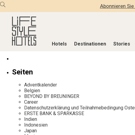
Abonnieren Sie 
Hotels
Destinationen
Stories
Hotels
Destinationen
Stories
Seiten
Alle Hotels
Alle Destinationen
Alle Stories
Adventkalender
Alpine Lifestyle
Belgien
Adventkalen
Belgien
BEYOND BY BREUNINGER
Beach
Deutschland
Aktiv & Wel
Career
City
Griechenland
Culture
Datenschutzerklärung und Teilnahmebedingung Oste
ERSTE BANK & SPARKASSE
Countryside
Indien
Design & Arc
Indien
Mindful Traveller
Indonesien
Eat & Drink
Indonesien
Japan
New Member
Italien
Mindful Trav