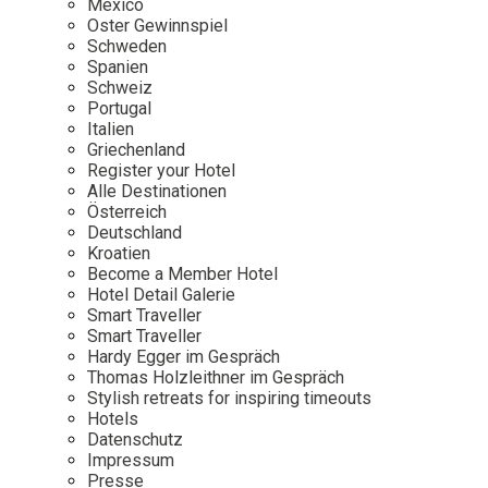
Mexico
Oster Gewinnspiel
Wellness
Japan
Osterkalend
Schweden
Kroatien
Persönlichk
Spanien
Schweiz
Mexico
Portugal
Niederlande
Italien
Griechenland
Österreich
Register your Hotel
Portugal
Alle Destinationen
Österreich
Schweden
Deutschland
Kroatien
Spanien
Become a Member Hotel
Schweiz
Hotel Detail Galerie
Smart Traveller
USA
Smart Traveller
Hardy Egger im Gespräch
Thomas Holzleithner im Gespräch
Stylish retreats for inspiring timeouts
Hotels
Datenschutz
Impressum
Presse