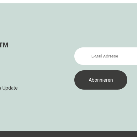
s™
s Update