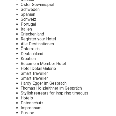
Osterkalender
Our Story
Kontakt
Oster Gewinnspiel
Mexico
Persönlichkeiten
Schweden
Career
Niederlande
Impressum
Spanien
Schweiz
Österreich
Portugal
Adventkalender
Italien
Portugal
Griechenland
Schweden
Register your Hotel
Alle Destinationen
Spanien
Österreich
Schweiz
Deutschland
Kroatien
USA
Become a Member Hotel
Hotel Detail Galerie
Smart Traveller
Smart Traveller
Hardy Egger im Gespräch
Thomas Holzleithner im Gespräch
Stylish retreats for inspiring timeouts
Hotels
Datenschutz
Impressum
Presse