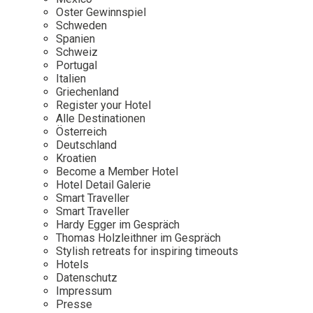
Osterkalender
Our Story
Kontakt
Oster Gewinnspiel
Mexico
Persönlichkeiten
Schweden
Career
Niederlande
Impressum
Spanien
Schweiz
Österreich
Portugal
Adventkalender
Italien
Portugal
Griechenland
Schweden
Register your Hotel
Alle Destinationen
Spanien
Österreich
Schweiz
Deutschland
Kroatien
USA
Become a Member Hotel
Hotel Detail Galerie
Smart Traveller
Smart Traveller
Hardy Egger im Gespräch
Thomas Holzleithner im Gespräch
Stylish retreats for inspiring timeouts
Hotels
Datenschutz
Impressum
Presse