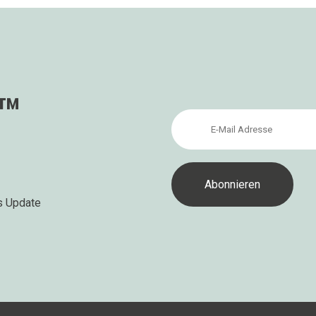
s™
s Update