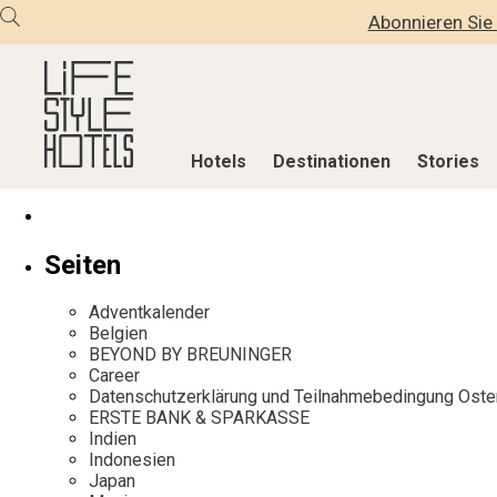
Abonnieren Sie 
Hotels
Destinationen
Stories
Hotels
Destinationen
Stories
Seiten
Alle Hotels
Alle Destinationen
Alle Stories
Adventkalender
Alpine Lifestyle
Belgien
Adventkalen
Belgien
BEYOND BY BREUNINGER
Beach
Deutschland
Aktiv & Wel
Career
City
Griechenland
Culture
Datenschutzerklärung und Teilnahmebedingung Oste
ERSTE BANK & SPARKASSE
Countryside
Indien
Design & Arc
Indien
Mindful Traveller
Indonesien
Eat & Drink
Indonesien
Japan
New Member
Italien
Mindful Trav