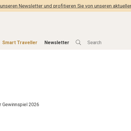
unseren Newsletter und profitieren Sie von unseren aktuell
Smart Traveller
Newsletter
Shop
Smart Travelle
Alle Produkte
Alle Smart Deals
der
Lifestylehotels BOOK
Smart Traveller
lness
The Stylemate Magazin/e
Newsletter Anmel
Gutschein/Voucher
r Gewinnspiel 2026
hitektur
eller