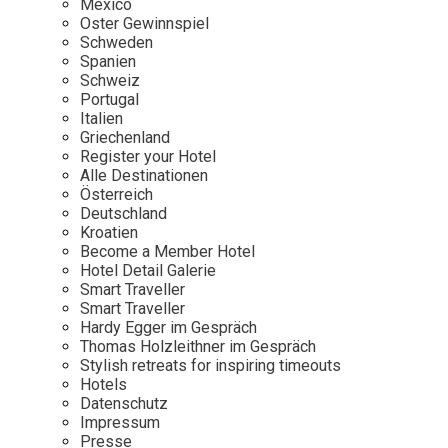
Mexico
Oster Gewinnspiel
Wellness
Japan
Osterkalend
Schweden
Kroatien
Persönlichk
Spanien
Schweiz
Mexico
Portugal
Niederlande
Italien
Griechenland
Österreich
Register your Hotel
Portugal
Alle Destinationen
Österreich
Schweden
Deutschland
Kroatien
Spanien
Become a Member Hotel
Schweiz
Hotel Detail Galerie
Smart Traveller
USA
Smart Traveller
Hardy Egger im Gespräch
Thomas Holzleithner im Gespräch
Stylish retreats for inspiring timeouts
Hotels
Datenschutz
Impressum
Presse