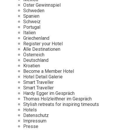
Osterkalender
Our Story
Kontakt
Oster Gewinnspiel
Mexico
Persönlichkeiten
Schweden
Career
Niederlande
Impressum
Spanien
Schweiz
Österreich
Portugal
Adventkalender
Italien
Portugal
Griechenland
Schweden
Register your Hotel
Alle Destinationen
Spanien
Österreich
Schweiz
Deutschland
Kroatien
USA
Become a Member Hotel
Hotel Detail Galerie
Smart Traveller
Smart Traveller
Hardy Egger im Gespräch
Thomas Holzleithner im Gespräch
Stylish retreats for inspiring timeouts
Hotels
Datenschutz
Impressum
Presse