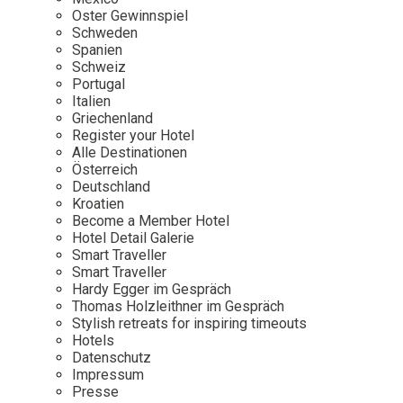
Osterkalender
Our Story
Kontakt
Oster Gewinnspiel
Mexico
Persönlichkeiten
Schweden
Career
Niederlande
Impressum
Spanien
Schweiz
Österreich
Portugal
Adventkalender
Italien
Portugal
Griechenland
Schweden
Register your Hotel
Alle Destinationen
Spanien
Österreich
Schweiz
Deutschland
Kroatien
USA
Become a Member Hotel
Hotel Detail Galerie
Smart Traveller
Smart Traveller
Hardy Egger im Gespräch
Thomas Holzleithner im Gespräch
Stylish retreats for inspiring timeouts
Hotels
Datenschutz
Impressum
Presse