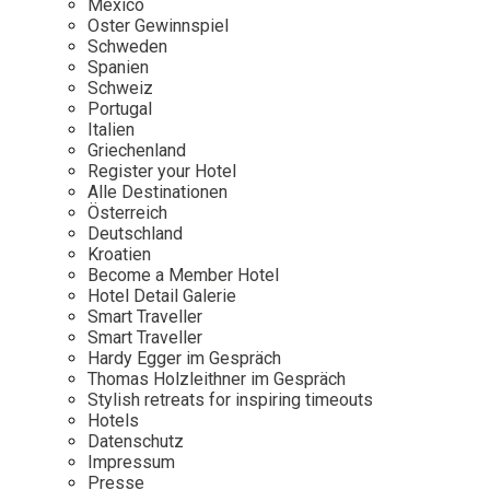
Mexico
Oster Gewinnspiel
Wellness
Japan
Osterkalend
Schweden
Kroatien
Persönlichk
Spanien
Schweiz
Mexico
Portugal
Niederlande
Italien
Griechenland
Österreich
Register your Hotel
Portugal
Alle Destinationen
Österreich
Schweden
Deutschland
Kroatien
Spanien
Become a Member Hotel
Schweiz
Hotel Detail Galerie
Smart Traveller
USA
Smart Traveller
Hardy Egger im Gespräch
Thomas Holzleithner im Gespräch
Stylish retreats for inspiring timeouts
Hotels
Datenschutz
Impressum
Presse