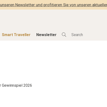
unseren Newsletter und profitieren Sie von unseren aktuell
Smart Traveller
Newsletter
Shop
Smart Travelle
Alle Produkte
Alle Smart Deals
der
Lifestylehotels BOOK
Smart Traveller
lness
The Stylemate Magazin/e
Newsletter Anmel
Gutschein/Voucher
r Gewinnspiel 2026
hitektur
eller