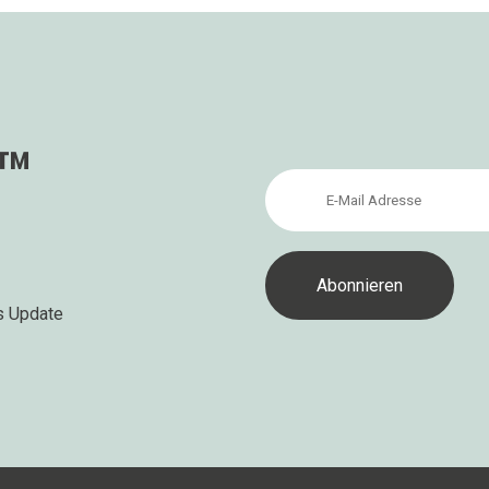
s™
s Update