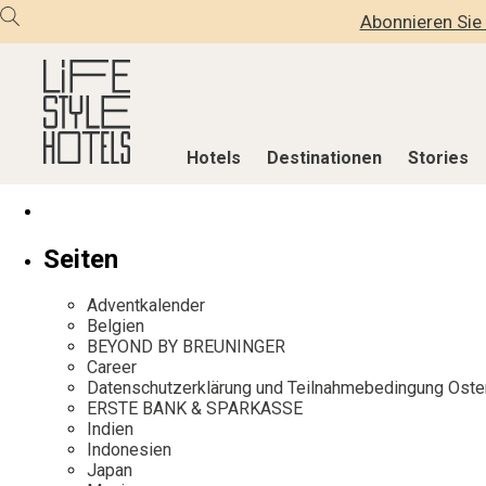
Abonnieren Sie 
Hotels
Destinationen
Stories
Hotels
Destinationen
Stories
Seiten
Alle Hotels
Alle Destinationen
Alle Stories
Adventkalender
Alpine Lifestyle
Belgien
Adventkalen
Belgien
BEYOND BY BREUNINGER
Beach
Deutschland
Aktiv & Wel
Career
City
Griechenland
Culture
Datenschutzerklärung und Teilnahmebedingung Oste
ERSTE BANK & SPARKASSE
Countryside
Indien
Design & Arc
Indien
Mindful Traveller
Indonesien
Eat & Drink
Indonesien
Japan
New Member
Italien
Mindful Trav