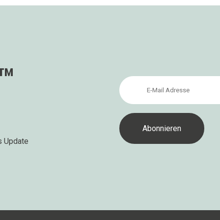
s™
s Update