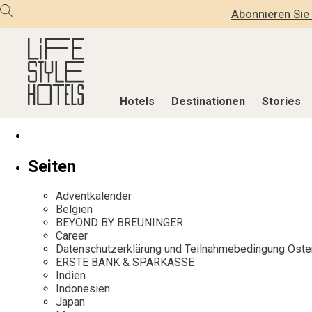
Abonnieren Sie 
Hotels
Destinationen
Stories
Hotels
Destinationen
Stories
Seiten
Alle Hotels
Alle Destinationen
Alle Stories
Adventkalender
Alpine Lifestyle
Belgien
Adventkalen
Belgien
BEYOND BY BREUNINGER
Beach
Deutschland
Aktiv & Wel
Career
City
Griechenland
Culture
Datenschutzerklärung und Teilnahmebedingung Oste
ERSTE BANK & SPARKASSE
Countryside
Indien
Design & Arc
Indien
Mindful Traveller
Indonesien
Eat & Drink
Indonesien
Japan
New Member
Italien
Mindful Trav