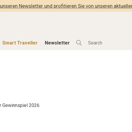
unseren Newsletter und profitieren Sie von unseren aktuell
Smart Traveller
Newsletter
Shop
Smart Travelle
Alle Produkte
Alle Smart Deals
der
Lifestylehotels BOOK
Smart Traveller
lness
The Stylemate Magazin/e
Newsletter Anmel
Gutschein/Voucher
r Gewinnspiel 2026
hitektur
eller