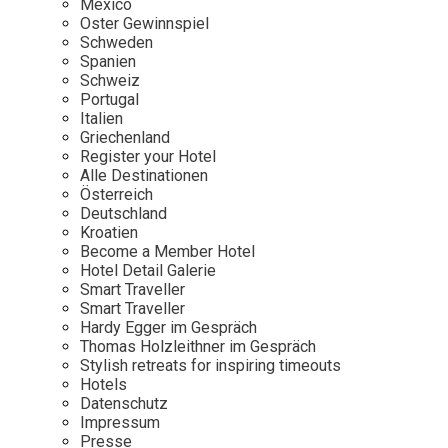
Mexico
Oster Gewinnspiel
Wellness
Japan
Osterkalend
Schweden
Kroatien
Persönlichk
Spanien
Schweiz
Mexico
Portugal
Niederlande
Italien
Griechenland
Österreich
Register your Hotel
Portugal
Alle Destinationen
Österreich
Schweden
Deutschland
Kroatien
Spanien
Become a Member Hotel
Schweiz
Hotel Detail Galerie
Smart Traveller
USA
Smart Traveller
Hardy Egger im Gespräch
Thomas Holzleithner im Gespräch
Stylish retreats for inspiring timeouts
Hotels
Datenschutz
Impressum
Presse