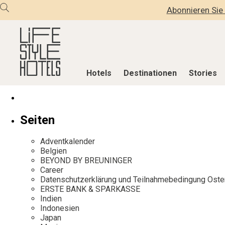
Abonnieren Sie 
Hotels
Destinationen
Stories
Hotels
Destinationen
Stories
Seiten
Alle Hotels
Alle Destinationen
Alle Stories
Adventkalender
Alpine Lifestyle
Belgien
Adventkalen
Belgien
BEYOND BY BREUNINGER
Beach
Deutschland
Aktiv & Wel
Career
City
Griechenland
Culture
Datenschutzerklärung und Teilnahmebedingung Oste
ERSTE BANK & SPARKASSE
Countryside
Indien
Design & Arc
Indien
Mindful Traveller
Indonesien
Eat & Drink
Indonesien
Japan
New Member
Italien
Mindful Trav