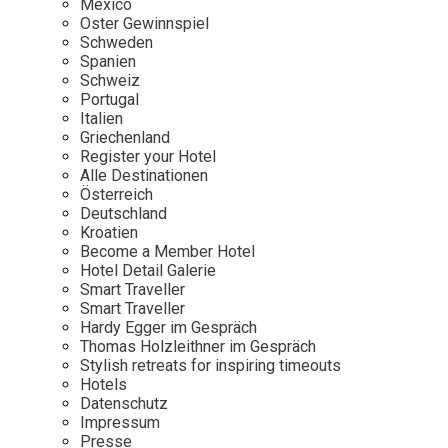
Mexico
Oster Gewinnspiel
Wellness
Japan
Osterkalend
Schweden
Kroatien
Persönlichk
Spanien
Schweiz
Mexico
Portugal
Niederlande
Italien
Griechenland
Österreich
Register your Hotel
Portugal
Alle Destinationen
Österreich
Schweden
Deutschland
Kroatien
Spanien
Become a Member Hotel
Schweiz
Hotel Detail Galerie
Smart Traveller
USA
Smart Traveller
Hardy Egger im Gespräch
Thomas Holzleithner im Gespräch
Stylish retreats for inspiring timeouts
Hotels
Datenschutz
Impressum
Presse