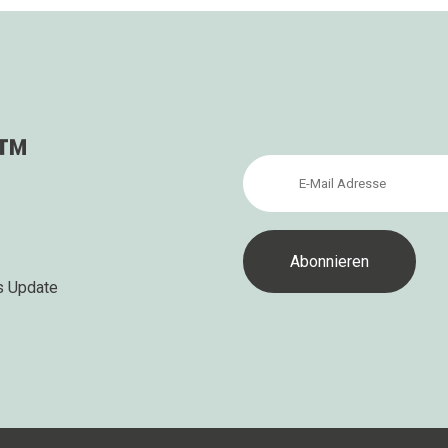
s™
s Update