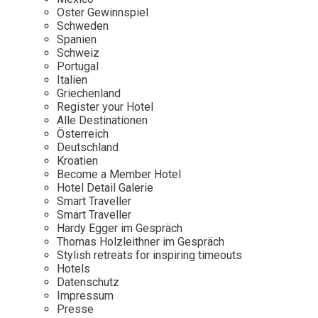
Osterkalender
Our Story
Kontakt
Oster Gewinnspiel
Mexico
Persönlichkeiten
Schweden
Career
Niederlande
Impressum
Spanien
Schweiz
Österreich
Portugal
Adventkalender
Italien
Portugal
Griechenland
Schweden
Register your Hotel
Alle Destinationen
Spanien
Österreich
Schweiz
Deutschland
Kroatien
USA
Become a Member Hotel
Hotel Detail Galerie
Smart Traveller
Smart Traveller
Hardy Egger im Gespräch
Thomas Holzleithner im Gespräch
Stylish retreats for inspiring timeouts
Hotels
Datenschutz
Impressum
Presse