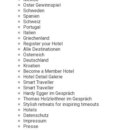
Osterkalender
Our Story
Kontakt
Oster Gewinnspiel
Mexico
Persönlichkeiten
Schweden
Career
Niederlande
Impressum
Spanien
Schweiz
Österreich
Portugal
Adventkalender
Italien
Portugal
Griechenland
Schweden
Register your Hotel
Alle Destinationen
Spanien
Österreich
Schweiz
Deutschland
Kroatien
USA
Become a Member Hotel
Hotel Detail Galerie
Smart Traveller
Smart Traveller
Hardy Egger im Gespräch
Thomas Holzleithner im Gespräch
Stylish retreats for inspiring timeouts
Hotels
Datenschutz
Impressum
Presse