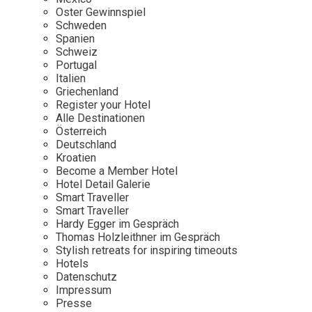
Osterkalender
Our Story
Kontakt
Oster Gewinnspiel
Mexico
Persönlichkeiten
Schweden
Career
Niederlande
Impressum
Spanien
Schweiz
Österreich
Portugal
Adventkalender
Italien
Portugal
Griechenland
Schweden
Register your Hotel
Alle Destinationen
Spanien
Österreich
Schweiz
Deutschland
Kroatien
USA
Become a Member Hotel
Hotel Detail Galerie
Smart Traveller
Smart Traveller
Hardy Egger im Gespräch
Thomas Holzleithner im Gespräch
Stylish retreats for inspiring timeouts
Hotels
Datenschutz
Impressum
Presse