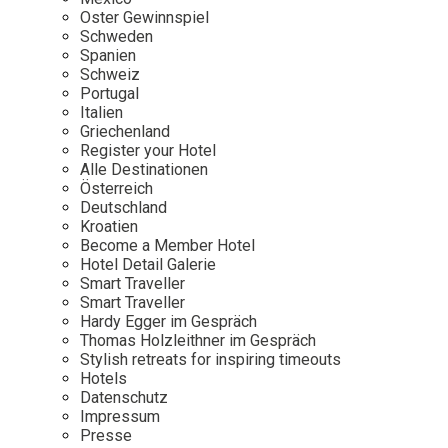
Osterkalender
Our Story
Kontakt
Oster Gewinnspiel
Mexico
Persönlichkeiten
Schweden
Career
Niederlande
Impressum
Spanien
Schweiz
Österreich
Portugal
Adventkalender
Italien
Portugal
Griechenland
Schweden
Register your Hotel
Alle Destinationen
Spanien
Österreich
Schweiz
Deutschland
Kroatien
USA
Become a Member Hotel
Hotel Detail Galerie
Smart Traveller
Smart Traveller
Hardy Egger im Gespräch
Thomas Holzleithner im Gespräch
Stylish retreats for inspiring timeouts
Hotels
Datenschutz
Impressum
Presse