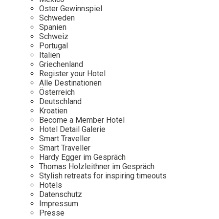
Osterkalender
Our Story
Kontakt
Oster Gewinnspiel
Mexico
Persönlichkeiten
Schweden
Career
Niederlande
Impressum
Spanien
Schweiz
Österreich
Portugal
Adventkalender
Italien
Portugal
Griechenland
Schweden
Register your Hotel
Alle Destinationen
Spanien
Österreich
Schweiz
Deutschland
Kroatien
USA
Become a Member Hotel
Hotel Detail Galerie
Smart Traveller
Smart Traveller
Hardy Egger im Gespräch
Thomas Holzleithner im Gespräch
Stylish retreats for inspiring timeouts
Hotels
Datenschutz
Impressum
Presse