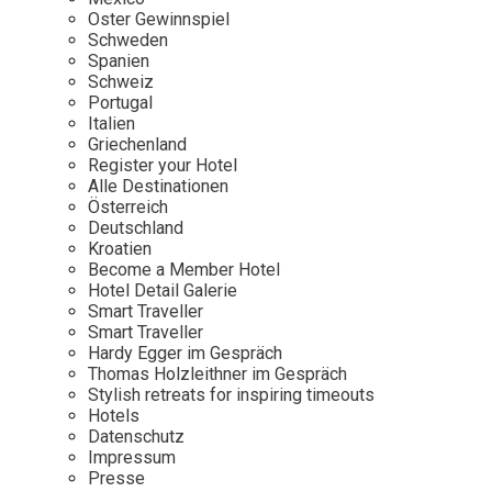
Osterkalender
Our Story
Kontakt
Oster Gewinnspiel
Mexico
Persönlichkeiten
Schweden
Career
Niederlande
Impressum
Spanien
Schweiz
Österreich
Portugal
Adventkalender
Italien
Portugal
Griechenland
Schweden
Register your Hotel
Alle Destinationen
Spanien
Österreich
Schweiz
Deutschland
Kroatien
USA
Become a Member Hotel
Hotel Detail Galerie
Smart Traveller
Smart Traveller
Hardy Egger im Gespräch
Thomas Holzleithner im Gespräch
Stylish retreats for inspiring timeouts
Hotels
Datenschutz
Impressum
Presse