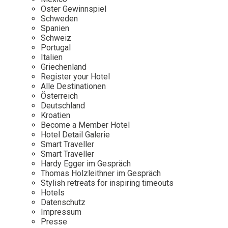
Osterkalender
Our Story
Kontakt
Oster Gewinnspiel
Mexico
Persönlichkeiten
Schweden
Career
Niederlande
Impressum
Spanien
Schweiz
Österreich
Portugal
Adventkalender
Italien
Portugal
Griechenland
Schweden
Register your Hotel
Alle Destinationen
Spanien
Österreich
Schweiz
Deutschland
Kroatien
USA
Become a Member Hotel
Hotel Detail Galerie
Smart Traveller
Smart Traveller
Hardy Egger im Gespräch
Thomas Holzleithner im Gespräch
Stylish retreats for inspiring timeouts
Hotels
Datenschutz
Impressum
Presse