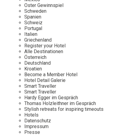
Osterkalender
Our Story
Kontakt
Oster Gewinnspiel
Mexico
Persönlichkeiten
Schweden
Career
Niederlande
Impressum
Spanien
Schweiz
Österreich
Portugal
Adventkalender
Italien
Portugal
Griechenland
Schweden
Register your Hotel
Alle Destinationen
Spanien
Österreich
Schweiz
Deutschland
Kroatien
USA
Become a Member Hotel
Hotel Detail Galerie
Smart Traveller
Smart Traveller
Hardy Egger im Gespräch
Thomas Holzleithner im Gespräch
Stylish retreats for inspiring timeouts
Hotels
Datenschutz
Impressum
Presse