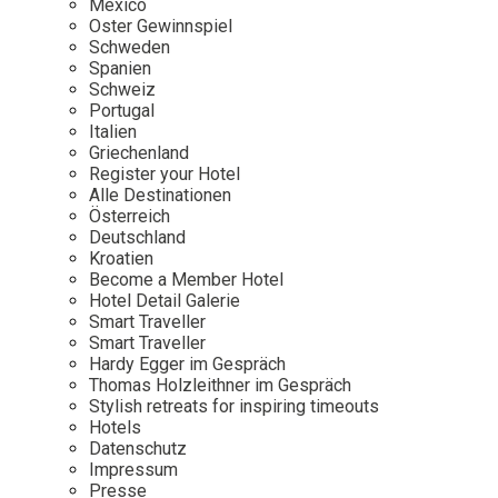
Mexico
Oster Gewinnspiel
Wellness
Japan
Osterkalend
Schweden
Kroatien
Persönlichk
Spanien
Schweiz
Mexico
Portugal
Niederlande
Italien
Griechenland
Österreich
Register your Hotel
Portugal
Alle Destinationen
Österreich
Schweden
Deutschland
Kroatien
Spanien
Become a Member Hotel
Schweiz
Hotel Detail Galerie
Smart Traveller
USA
Smart Traveller
Hardy Egger im Gespräch
Thomas Holzleithner im Gespräch
Stylish retreats for inspiring timeouts
Hotels
Datenschutz
Impressum
Presse