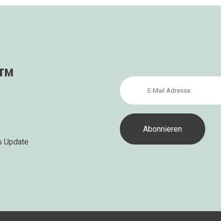
s™
s Update