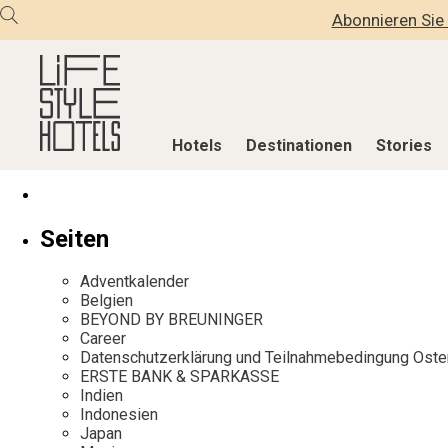
Abonnieren Sie 
Hotels
Destinationen
Stories
Hotels
Destinationen
Stories
Seiten
Alle Hotels
Alle Destinationen
Alle Stories
Adventkalender
Alpine Lifestyle
Belgien
Adventkalen
Belgien
BEYOND BY BREUNINGER
Beach
Deutschland
Aktiv & Wel
Career
City
Griechenland
Culture
Datenschutzerklärung und Teilnahmebedingung Oste
ERSTE BANK & SPARKASSE
Countryside
Indien
Design & Arc
Indien
Mindful Traveller
Indonesien
Eat & Drink
Indonesien
Japan
New Member
Italien
Mindful Trav