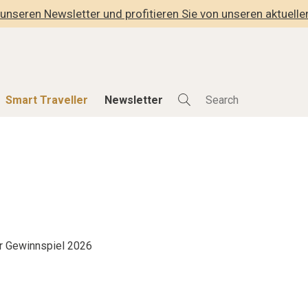
unseren Newsletter und profitieren Sie von unseren aktuell
Smart Traveller
Newsletter
Shop
Smart Travelle
Alle Produkte
Alle Smart Deals
der
Lifestylehotels BOOK
Smart Traveller
lness
The Stylemate Magazin/e
Newsletter Anmel
Gutschein/Voucher
r Gewinnspiel 2026
hitektur
eller