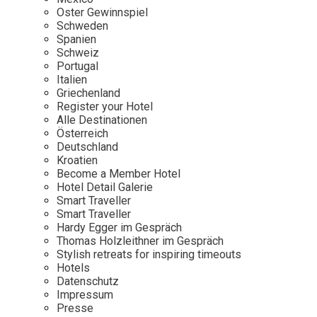
Osterkalender
Our Story
Kontakt
Oster Gewinnspiel
Mexico
Persönlichkeiten
Schweden
Career
Niederlande
Impressum
Spanien
Schweiz
Österreich
Portugal
Adventkalender
Italien
Portugal
Griechenland
Schweden
Register your Hotel
Alle Destinationen
Spanien
Österreich
Schweiz
Deutschland
Kroatien
USA
Become a Member Hotel
Hotel Detail Galerie
Smart Traveller
Smart Traveller
Hardy Egger im Gespräch
Thomas Holzleithner im Gespräch
Stylish retreats for inspiring timeouts
Hotels
Datenschutz
Impressum
Presse