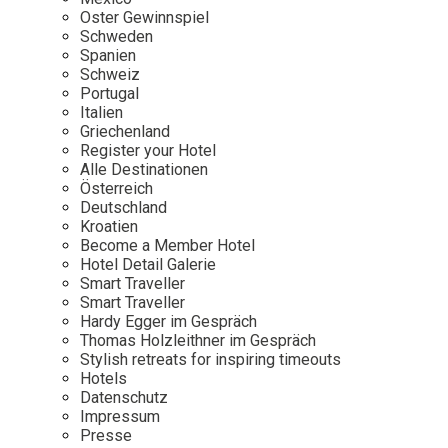
Osterkalender
Our Story
Kontakt
Oster Gewinnspiel
Mexico
Persönlichkeiten
Schweden
Career
Niederlande
Impressum
Spanien
Schweiz
Österreich
Portugal
Adventkalender
Italien
Portugal
Griechenland
Schweden
Register your Hotel
Alle Destinationen
Spanien
Österreich
Schweiz
Deutschland
Kroatien
USA
Become a Member Hotel
Hotel Detail Galerie
Smart Traveller
Smart Traveller
Hardy Egger im Gespräch
Thomas Holzleithner im Gespräch
Stylish retreats for inspiring timeouts
Hotels
Datenschutz
Impressum
Presse