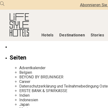
Abonnieren Sie 
Hotels
Destinationen
Stories
Hotels
Destinationen
Stories
Seiten
Alle Hotels
Alle Destinationen
Alle Stories
Adventkalender
Alpine Lifestyle
Belgien
Adventkalen
Belgien
BEYOND BY BREUNINGER
Beach
Deutschland
Aktiv & Wel
Career
City
Griechenland
Culture
Datenschutzerklärung und Teilnahmebedingung Oste
ERSTE BANK & SPARKASSE
Countryside
Indien
Design & Arc
Indien
Mindful Traveller
Indonesien
Eat & Drink
Indonesien
Japan
New Member
Italien
Mindful Trav