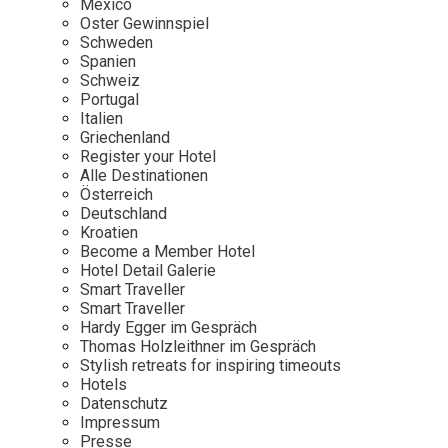
Mexico
Oster Gewinnspiel
Wellness
Japan
Osterkalend
Schweden
Kroatien
Persönlichk
Spanien
Schweiz
Mexico
Portugal
Niederlande
Italien
Griechenland
Österreich
Register your Hotel
Portugal
Alle Destinationen
Österreich
Schweden
Deutschland
Kroatien
Spanien
Become a Member Hotel
Schweiz
Hotel Detail Galerie
Smart Traveller
USA
Smart Traveller
Hardy Egger im Gespräch
Thomas Holzleithner im Gespräch
Stylish retreats for inspiring timeouts
Hotels
Datenschutz
Impressum
Presse