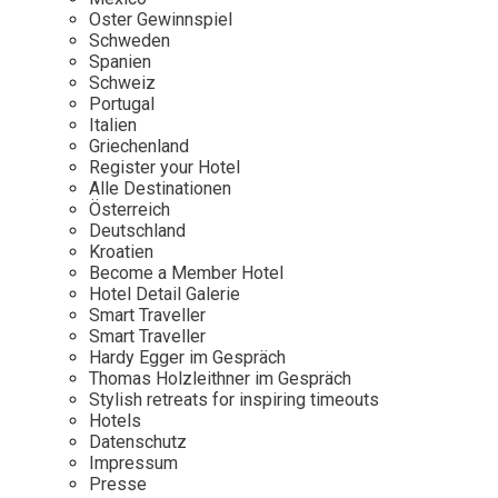
Osterkalender
Our Story
Kontakt
Oster Gewinnspiel
Mexico
Persönlichkeiten
Schweden
Career
Niederlande
Impressum
Spanien
Schweiz
Österreich
Portugal
Adventkalender
Italien
Portugal
Griechenland
Schweden
Register your Hotel
Alle Destinationen
Spanien
Österreich
Schweiz
Deutschland
Kroatien
USA
Become a Member Hotel
Hotel Detail Galerie
Smart Traveller
Smart Traveller
Hardy Egger im Gespräch
Thomas Holzleithner im Gespräch
Stylish retreats for inspiring timeouts
Hotels
Datenschutz
Impressum
Presse