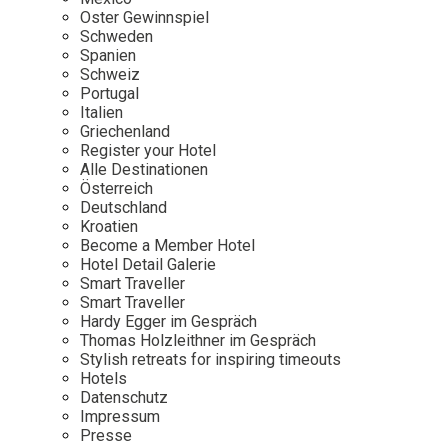
Osterkalender
Our Story
Kontakt
Oster Gewinnspiel
Mexico
Persönlichkeiten
Schweden
Career
Niederlande
Impressum
Spanien
Schweiz
Österreich
Portugal
Adventkalender
Italien
Portugal
Griechenland
Schweden
Register your Hotel
Alle Destinationen
Spanien
Österreich
Schweiz
Deutschland
Kroatien
USA
Become a Member Hotel
Hotel Detail Galerie
Smart Traveller
Smart Traveller
Hardy Egger im Gespräch
Thomas Holzleithner im Gespräch
Stylish retreats for inspiring timeouts
Hotels
Datenschutz
Impressum
Presse