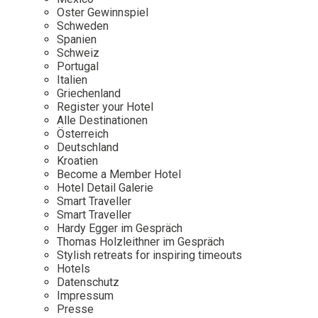
Osterkalender
Our Story
Kontakt
Oster Gewinnspiel
Mexico
Persönlichkeiten
Schweden
Career
Niederlande
Impressum
Spanien
Schweiz
Österreich
Portugal
Adventkalender
Italien
Portugal
Griechenland
Schweden
Register your Hotel
Alle Destinationen
Spanien
Österreich
Schweiz
Deutschland
Kroatien
USA
Become a Member Hotel
Hotel Detail Galerie
Smart Traveller
Smart Traveller
Hardy Egger im Gespräch
Thomas Holzleithner im Gespräch
Stylish retreats for inspiring timeouts
Hotels
Datenschutz
Impressum
Presse