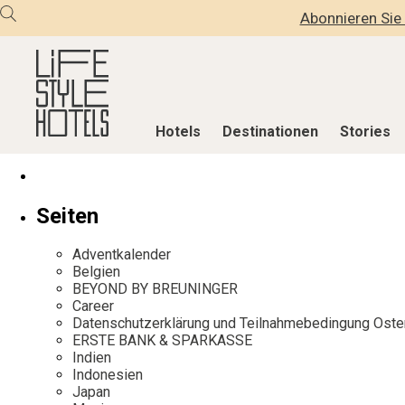
Abonnieren Sie 
Hotels
Destinationen
Stories
Hotels
Destinationen
Stories
Seiten
Alle Hotels
Alle Destinationen
Alle Stories
Adventkalender
Alpine Lifestyle
Belgien
Adventkalen
Belgien
BEYOND BY BREUNINGER
Beach
Deutschland
Aktiv & Wel
Career
City
Griechenland
Culture
Datenschutzerklärung und Teilnahmebedingung Oste
ERSTE BANK & SPARKASSE
Countryside
Indien
Design & Arc
Indien
Mindful Traveller
Indonesien
Eat & Drink
Indonesien
Japan
New Member
Italien
Mindful Trav