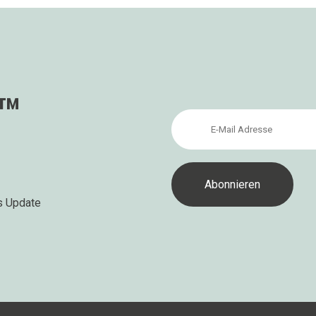
s™
s Update