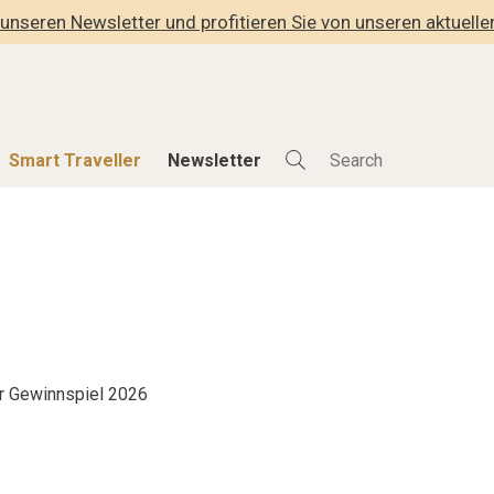
unseren Newsletter und profitieren Sie von unseren aktuell
Smart Traveller
Newsletter
Shop
Smart Travelle
Alle Produkte
Alle Smart Deals
der
Lifestylehotels BOOK
Smart Traveller
lness
The Stylemate Magazin/e
Newsletter Anmel
Gutschein/Voucher
r Gewinnspiel 2026
hitektur
eller