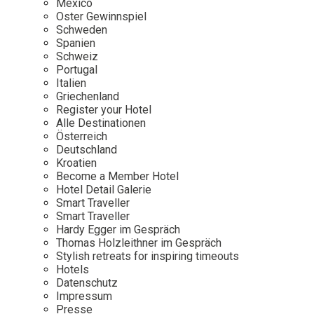
Mexico
Oster Gewinnspiel
Wellness
Japan
Osterkalend
Schweden
Kroatien
Persönlichk
Spanien
Schweiz
Mexico
Portugal
Niederlande
Italien
Griechenland
Österreich
Register your Hotel
Portugal
Alle Destinationen
Österreich
Schweden
Deutschland
Kroatien
Spanien
Become a Member Hotel
Schweiz
Hotel Detail Galerie
Smart Traveller
USA
Smart Traveller
Hardy Egger im Gespräch
Thomas Holzleithner im Gespräch
Stylish retreats for inspiring timeouts
Hotels
Datenschutz
Impressum
Presse