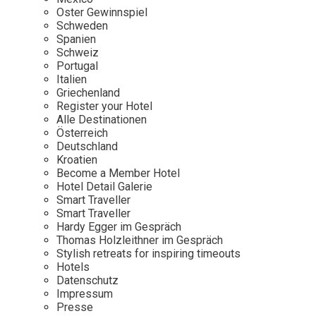
Osterkalender
Our Story
Kontakt
Oster Gewinnspiel
Mexico
Persönlichkeiten
Schweden
Career
Niederlande
Impressum
Spanien
Schweiz
Österreich
Portugal
Adventkalender
Italien
Portugal
Griechenland
Schweden
Register your Hotel
Alle Destinationen
Spanien
Österreich
Schweiz
Deutschland
Kroatien
USA
Become a Member Hotel
Hotel Detail Galerie
Smart Traveller
Smart Traveller
Hardy Egger im Gespräch
Thomas Holzleithner im Gespräch
Stylish retreats for inspiring timeouts
Hotels
Datenschutz
Impressum
Presse