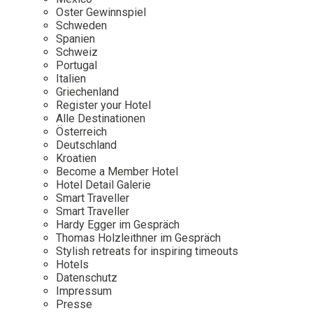
Osterkalender
Our Story
Kontakt
Oster Gewinnspiel
Mexico
Persönlichkeiten
Schweden
Career
Niederlande
Impressum
Spanien
Schweiz
Österreich
Portugal
Adventkalender
Italien
Portugal
Griechenland
Schweden
Register your Hotel
Alle Destinationen
Spanien
Österreich
Schweiz
Deutschland
Kroatien
USA
Become a Member Hotel
Hotel Detail Galerie
Smart Traveller
Smart Traveller
Hardy Egger im Gespräch
Thomas Holzleithner im Gespräch
Stylish retreats for inspiring timeouts
Hotels
Datenschutz
Impressum
Presse