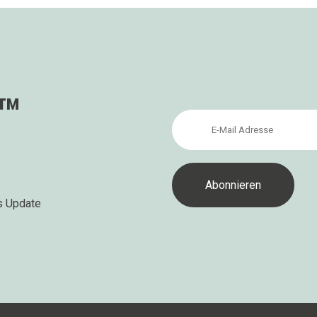
s™
s Update