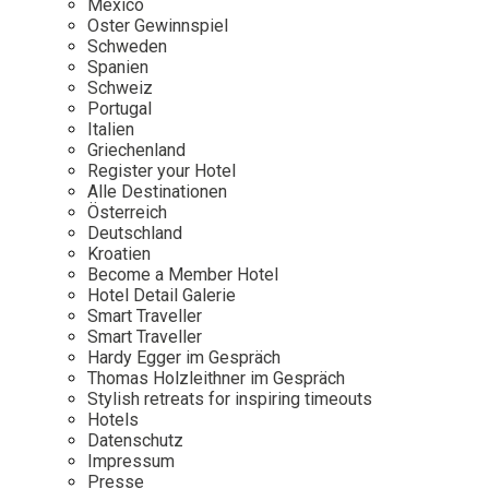
Mexico
Oster Gewinnspiel
Wellness
Japan
Osterkalend
Schweden
Kroatien
Persönlichk
Spanien
Schweiz
Mexico
Portugal
Niederlande
Italien
Griechenland
Österreich
Register your Hotel
Portugal
Alle Destinationen
Österreich
Schweden
Deutschland
Kroatien
Spanien
Become a Member Hotel
Schweiz
Hotel Detail Galerie
Smart Traveller
USA
Smart Traveller
Hardy Egger im Gespräch
Thomas Holzleithner im Gespräch
Stylish retreats for inspiring timeouts
Hotels
Datenschutz
Impressum
Presse