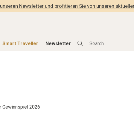
unseren Newsletter und profitieren Sie von unseren aktuell
Smart Traveller
Newsletter
Shop
Smart Travelle
Alle Produkte
Alle Smart Deals
der
Lifestylehotels BOOK
Smart Traveller
lness
The Stylemate Magazin/e
Newsletter Anmel
Gutschein/Voucher
r Gewinnspiel 2026
hitektur
eller