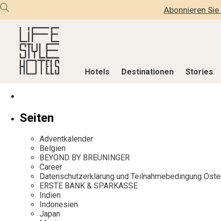
Abonnieren Sie 
Hotels
Destinationen
Stories
Hotels
Destinationen
Stories
Seiten
Alle Hotels
Alle Destinationen
Alle Stories
Adventkalender
Alpine Lifestyle
Belgien
Adventkalen
Belgien
BEYOND BY BREUNINGER
Beach
Deutschland
Aktiv & Wel
Career
City
Griechenland
Culture
Datenschutzerklärung und Teilnahmebedingung Oste
ERSTE BANK & SPARKASSE
Countryside
Indien
Design & Arc
Indien
Mindful Traveller
Indonesien
Eat & Drink
Indonesien
Japan
New Member
Italien
Mindful Trav