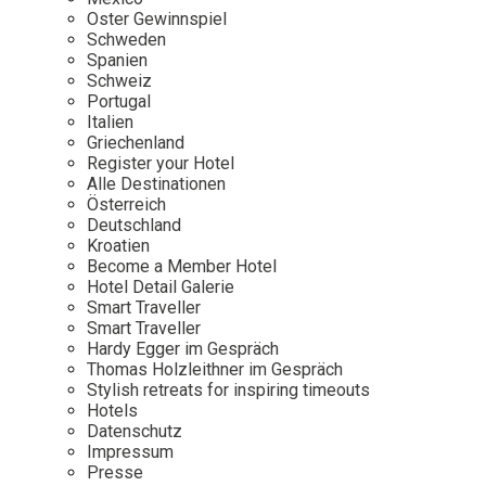
Osterkalender
Our Story
Kontakt
Oster Gewinnspiel
Mexico
Persönlichkeiten
Schweden
Career
Niederlande
Impressum
Spanien
Schweiz
Österreich
Portugal
Adventkalender
Italien
Portugal
Griechenland
Schweden
Register your Hotel
Alle Destinationen
Spanien
Österreich
Schweiz
Deutschland
Kroatien
USA
Become a Member Hotel
Hotel Detail Galerie
Smart Traveller
Smart Traveller
Hardy Egger im Gespräch
Thomas Holzleithner im Gespräch
Stylish retreats for inspiring timeouts
Hotels
Datenschutz
Impressum
Presse