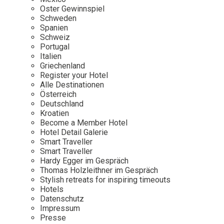
Osterkalender
Our Story
Kontakt
Oster Gewinnspiel
Mexico
Persönlichkeiten
Schweden
Career
Niederlande
Impressum
Spanien
Schweiz
Österreich
Portugal
Adventkalender
Italien
Portugal
Griechenland
Schweden
Register your Hotel
Alle Destinationen
Spanien
Österreich
Schweiz
Deutschland
Kroatien
USA
Become a Member Hotel
Hotel Detail Galerie
Smart Traveller
Smart Traveller
Hardy Egger im Gespräch
Thomas Holzleithner im Gespräch
Stylish retreats for inspiring timeouts
Hotels
Datenschutz
Impressum
Presse