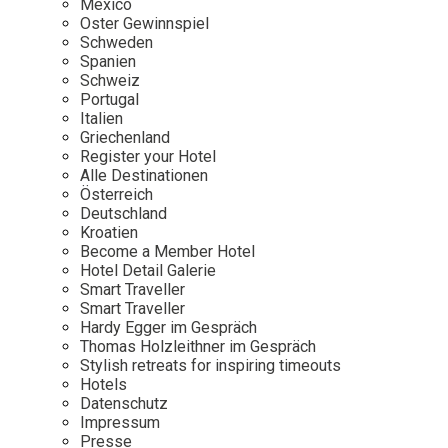
Mexico
Oster Gewinnspiel
Wellness
Japan
Osterkalend
Schweden
Kroatien
Persönlichk
Spanien
Schweiz
Mexico
Portugal
Niederlande
Italien
Griechenland
Österreich
Register your Hotel
Portugal
Alle Destinationen
Österreich
Schweden
Deutschland
Kroatien
Spanien
Become a Member Hotel
Schweiz
Hotel Detail Galerie
Smart Traveller
USA
Smart Traveller
Hardy Egger im Gespräch
Thomas Holzleithner im Gespräch
Stylish retreats for inspiring timeouts
Hotels
Datenschutz
Impressum
Presse