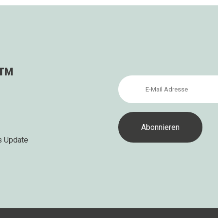
s™
s Update