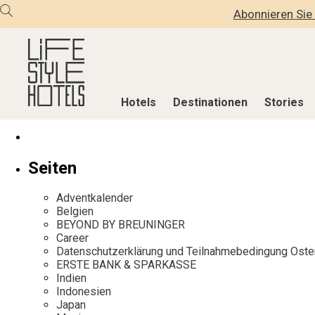
Abonnieren Sie 
Hotels
Destinationen
Stories
Hotels
Destinationen
Stories
Seiten
Alle Hotels
Alle Destinationen
Alle Stories
Adventkalender
Alpine Lifestyle
Belgien
Adventkalen
Belgien
BEYOND BY BREUNINGER
Beach
Deutschland
Aktiv & Wel
Career
City
Griechenland
Culture
Datenschutzerklärung und Teilnahmebedingung Oste
ERSTE BANK & SPARKASSE
Countryside
Indien
Design & Arc
Indien
Mindful Traveller
Indonesien
Eat & Drink
Indonesien
Japan
New Member
Italien
Mindful Trav