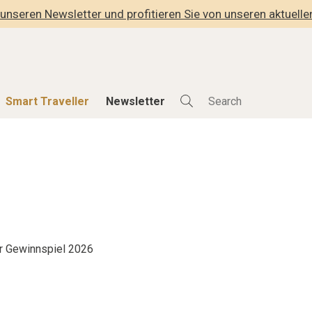
unseren Newsletter und profitieren Sie von unseren aktuell
Smart Traveller
Newsletter
Shop
Smart Travelle
Alle Produkte
Alle Smart Deals
der
Lifestylehotels BOOK
Smart Traveller
lness
The Stylemate Magazin/e
Newsletter Anmel
Gutschein/Voucher
r Gewinnspiel 2026
hitektur
eller