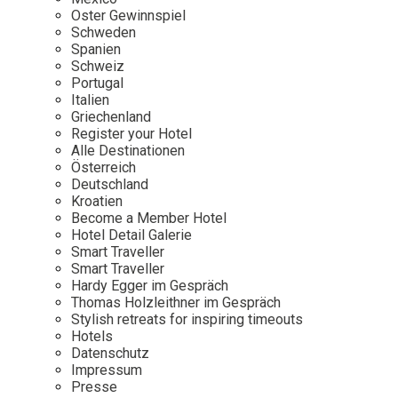
Osterkalender
Our Story
Kontakt
Oster Gewinnspiel
Mexico
Persönlichkeiten
Schweden
Career
Niederlande
Impressum
Spanien
Schweiz
Österreich
Portugal
Adventkalender
Italien
Portugal
Griechenland
Schweden
Register your Hotel
Alle Destinationen
Spanien
Österreich
Schweiz
Deutschland
Kroatien
USA
Become a Member Hotel
Hotel Detail Galerie
Smart Traveller
Smart Traveller
Hardy Egger im Gespräch
Thomas Holzleithner im Gespräch
Stylish retreats for inspiring timeouts
Hotels
Datenschutz
Impressum
Presse