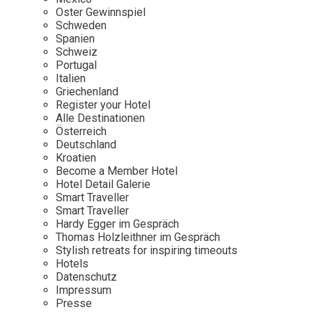
Osterkalender
Our Story
Kontakt
Oster Gewinnspiel
Mexico
Persönlichkeiten
Schweden
Career
Niederlande
Impressum
Spanien
Schweiz
Österreich
Portugal
Adventkalender
Italien
Portugal
Griechenland
Schweden
Register your Hotel
Alle Destinationen
Spanien
Österreich
Schweiz
Deutschland
Kroatien
USA
Become a Member Hotel
Hotel Detail Galerie
Smart Traveller
Smart Traveller
Hardy Egger im Gespräch
Thomas Holzleithner im Gespräch
Stylish retreats for inspiring timeouts
Hotels
Datenschutz
Impressum
Presse