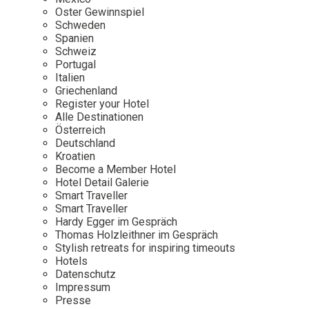
Osterkalender
Our Story
Kontakt
Oster Gewinnspiel
Mexico
Persönlichkeiten
Schweden
Career
Niederlande
Impressum
Spanien
Schweiz
Österreich
Portugal
Adventkalender
Italien
Portugal
Griechenland
Schweden
Register your Hotel
Alle Destinationen
Spanien
Österreich
Schweiz
Deutschland
Kroatien
USA
Become a Member Hotel
Hotel Detail Galerie
Smart Traveller
Smart Traveller
Hardy Egger im Gespräch
Thomas Holzleithner im Gespräch
Stylish retreats for inspiring timeouts
Hotels
Datenschutz
Impressum
Presse