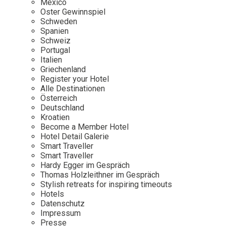
Mexico
Oster Gewinnspiel
Wellness
Japan
Osterkalend
Schweden
Kroatien
Persönlichk
Spanien
Schweiz
Mexico
Portugal
Niederlande
Italien
Griechenland
Österreich
Register your Hotel
Portugal
Alle Destinationen
Österreich
Schweden
Deutschland
Kroatien
Spanien
Become a Member Hotel
Schweiz
Hotel Detail Galerie
Smart Traveller
USA
Smart Traveller
Hardy Egger im Gespräch
Thomas Holzleithner im Gespräch
Stylish retreats for inspiring timeouts
Hotels
Datenschutz
Impressum
Presse