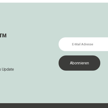
s™
s Update