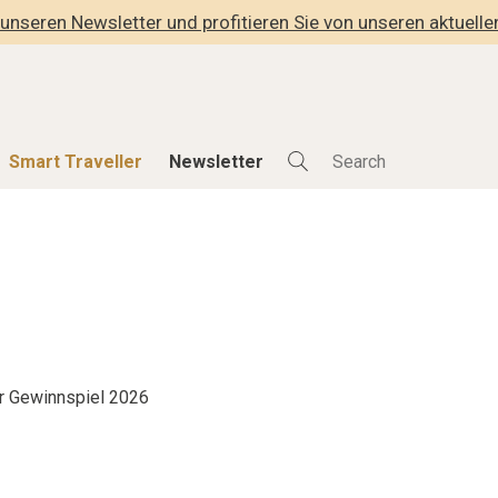
unseren Newsletter und profitieren Sie von unseren aktuell
Smart Traveller
Newsletter
Shop
Smart Travelle
Alle Produkte
Alle Smart Deals
der
Lifestylehotels BOOK
Smart Traveller
lness
The Stylemate Magazin/e
Newsletter Anmel
Gutschein/Voucher
r Gewinnspiel 2026
hitektur
eller