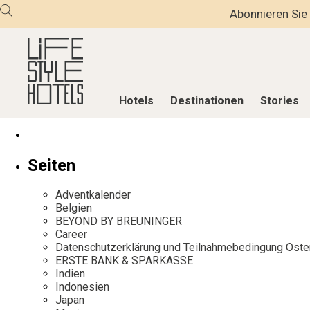
Abonnieren Sie 
Hotels
Destinationen
Stories
Hotels
Destinationen
Stories
Seiten
Alle Hotels
Alle Destinationen
Alle Stories
Adventkalender
Alpine Lifestyle
Belgien
Adventkalen
Belgien
BEYOND BY BREUNINGER
Beach
Deutschland
Aktiv & Wel
Career
City
Griechenland
Culture
Datenschutzerklärung und Teilnahmebedingung Oste
ERSTE BANK & SPARKASSE
Countryside
Indien
Design & Arc
Indien
Mindful Traveller
Indonesien
Eat & Drink
Indonesien
Japan
New Member
Italien
Mindful Trav