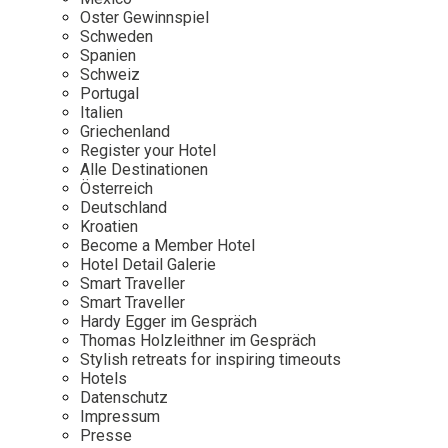
Osterkalender
Our Story
Kontakt
Oster Gewinnspiel
Mexico
Persönlichkeiten
Schweden
Career
Niederlande
Impressum
Spanien
Schweiz
Österreich
Portugal
Adventkalender
Italien
Portugal
Griechenland
Schweden
Register your Hotel
Alle Destinationen
Spanien
Österreich
Schweiz
Deutschland
Kroatien
USA
Become a Member Hotel
Hotel Detail Galerie
Smart Traveller
Smart Traveller
Hardy Egger im Gespräch
Thomas Holzleithner im Gespräch
Stylish retreats for inspiring timeouts
Hotels
Datenschutz
Impressum
Presse