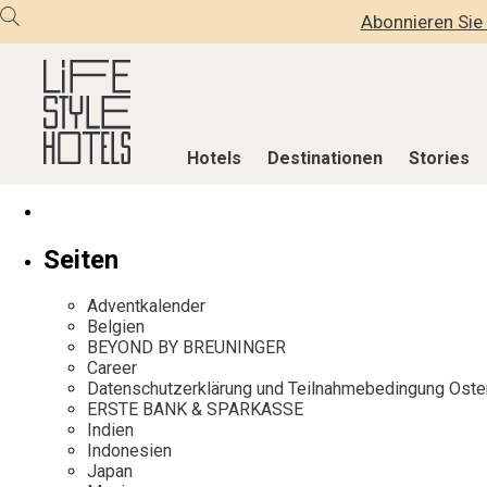
Abonnieren Sie 
Hotels
Destinationen
Stories
Hotels
Destinationen
Stories
Seiten
Alle Hotels
Alle Destinationen
Alle Stories
Adventkalender
Alpine Lifestyle
Belgien
Adventkalen
Belgien
BEYOND BY BREUNINGER
Beach
Deutschland
Aktiv & Wel
Career
City
Griechenland
Culture
Datenschutzerklärung und Teilnahmebedingung Oste
ERSTE BANK & SPARKASSE
Countryside
Indien
Design & Arc
Indien
Mindful Traveller
Indonesien
Eat & Drink
Indonesien
Japan
New Member
Italien
Mindful Trav