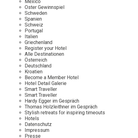
Mexico
Oster Gewinnspiel
Wellness
Japan
Osterkalend
Schweden
Kroatien
Persönlichk
Spanien
Schweiz
Mexico
Portugal
Niederlande
Italien
Griechenland
Österreich
Register your Hotel
Portugal
Alle Destinationen
Österreich
Schweden
Deutschland
Kroatien
Spanien
Become a Member Hotel
Schweiz
Hotel Detail Galerie
Smart Traveller
USA
Smart Traveller
Hardy Egger im Gespräch
Thomas Holzleithner im Gespräch
Stylish retreats for inspiring timeouts
Hotels
Datenschutz
Impressum
Presse