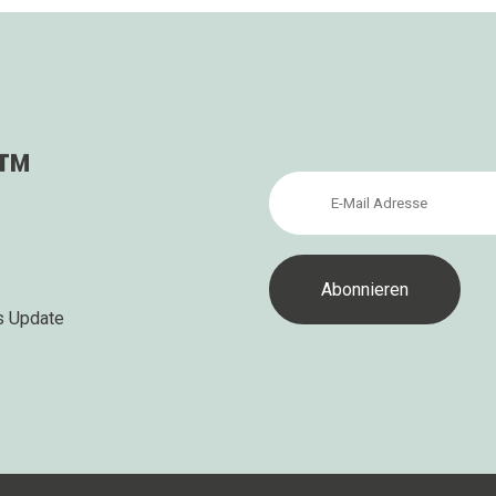
s™
s Update