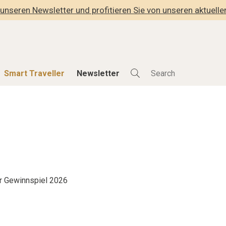
unseren Newsletter und profitieren Sie von unseren aktuell
Smart Traveller
Newsletter
Shop
Smart Travelle
Alle Produkte
Alle Smart Deals
der
Lifestylehotels BOOK
Smart Traveller
lness
The Stylemate Magazin/e
Newsletter Anmel
Gutschein/Voucher
r Gewinnspiel 2026
hitektur
eller