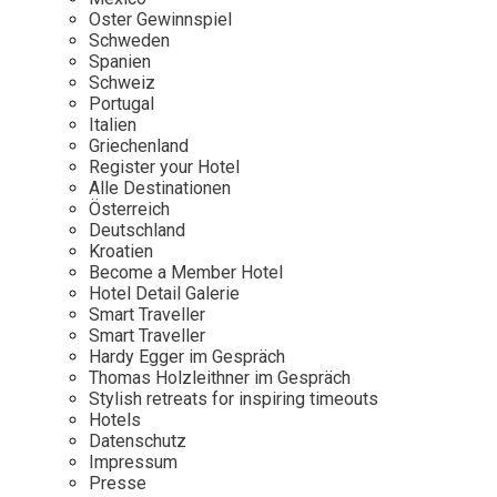
Osterkalender
Our Story
Kontakt
Oster Gewinnspiel
Mexico
Persönlichkeiten
Schweden
Career
Niederlande
Impressum
Spanien
Schweiz
Österreich
Portugal
Adventkalender
Italien
Portugal
Griechenland
Schweden
Register your Hotel
Alle Destinationen
Spanien
Österreich
Schweiz
Deutschland
Kroatien
USA
Become a Member Hotel
Hotel Detail Galerie
Smart Traveller
Smart Traveller
Hardy Egger im Gespräch
Thomas Holzleithner im Gespräch
Stylish retreats for inspiring timeouts
Hotels
Datenschutz
Impressum
Presse