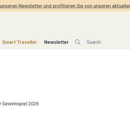
unseren Newsletter und profitieren Sie von unseren aktuell
Smart Traveller
Newsletter
Shop
Smart Travelle
Alle Produkte
Alle Smart Deals
der
Lifestylehotels BOOK
Smart Traveller
lness
The Stylemate Magazin/e
Newsletter Anmel
Gutschein/Voucher
r Gewinnspiel 2026
hitektur
eller