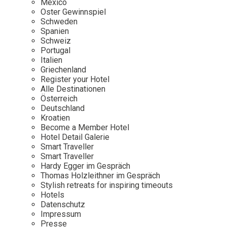
Mexico
Oster Gewinnspiel
Wellness
Japan
Osterkalend
Schweden
Kroatien
Persönlichk
Spanien
Schweiz
Mexico
Portugal
Niederlande
Italien
Griechenland
Österreich
Register your Hotel
Portugal
Alle Destinationen
Österreich
Schweden
Deutschland
Kroatien
Spanien
Become a Member Hotel
Schweiz
Hotel Detail Galerie
Smart Traveller
USA
Smart Traveller
Hardy Egger im Gespräch
Thomas Holzleithner im Gespräch
Stylish retreats for inspiring timeouts
Hotels
Datenschutz
Impressum
Presse