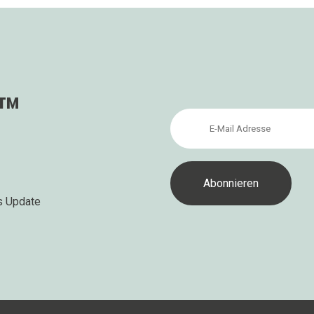
s™
s Update