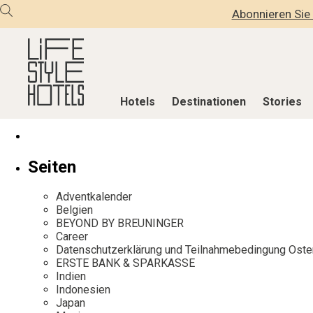
Abonnieren Sie 
Hotels
Destinationen
Stories
Hotels
Destinationen
Stories
Seiten
Alle Hotels
Alle Destinationen
Alle Stories
Adventkalender
Alpine Lifestyle
Belgien
Adventkalen
Belgien
BEYOND BY BREUNINGER
Beach
Deutschland
Aktiv & Wel
Career
City
Griechenland
Culture
Datenschutzerklärung und Teilnahmebedingung Oste
ERSTE BANK & SPARKASSE
Countryside
Indien
Design & Arc
Indien
Mindful Traveller
Indonesien
Eat & Drink
Indonesien
Japan
New Member
Italien
Mindful Trav