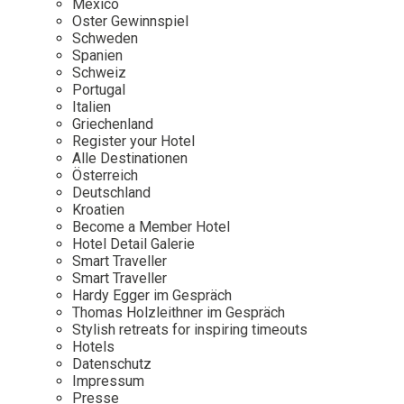
Mexico
Oster Gewinnspiel
Wellness
Japan
Osterkalend
Schweden
Kroatien
Persönlichk
Spanien
Schweiz
Mexico
Portugal
Niederlande
Italien
Griechenland
Österreich
Register your Hotel
Portugal
Alle Destinationen
Österreich
Schweden
Deutschland
Kroatien
Spanien
Become a Member Hotel
Schweiz
Hotel Detail Galerie
Smart Traveller
USA
Smart Traveller
Hardy Egger im Gespräch
Thomas Holzleithner im Gespräch
Stylish retreats for inspiring timeouts
Hotels
Datenschutz
Impressum
Presse