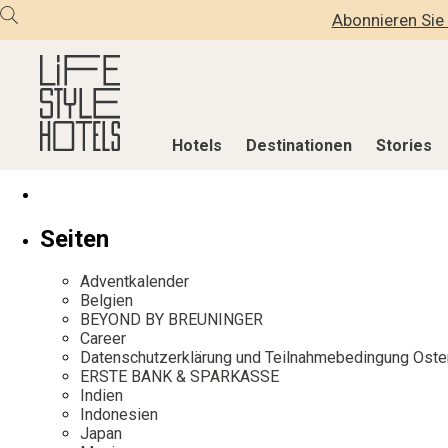
Abonnieren Sie 
Hotels
Destinationen
Stories
Hotels
Destinationen
Stories
Seiten
Alle Hotels
Alle Destinationen
Alle Stories
Adventkalender
Alpine Lifestyle
Belgien
Adventkalen
Belgien
BEYOND BY BREUNINGER
Beach
Deutschland
Aktiv & Wel
Career
City
Griechenland
Culture
Datenschutzerklärung und Teilnahmebedingung Oste
ERSTE BANK & SPARKASSE
Countryside
Indien
Design & Arc
Indien
Mindful Traveller
Indonesien
Eat & Drink
Indonesien
Japan
New Member
Italien
Mindful Trav