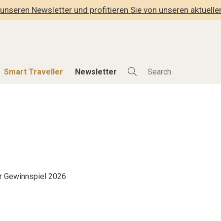
unseren Newsletter und profitieren Sie von unseren aktuell
Smart Traveller
Newsletter
Shop
Smart Travelle
Alle Produkte
Alle Smart Deals
der
Lifestylehotels BOOK
Smart Traveller
lness
The Stylemate Magazin/e
Newsletter Anmel
Gutschein/Voucher
r Gewinnspiel 2026
hitektur
eller