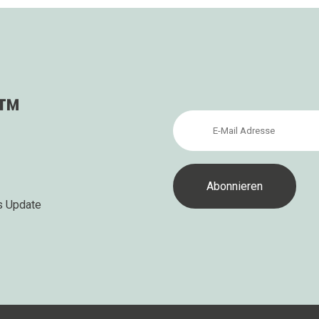
s™
s Update